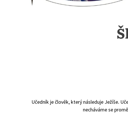
Š
Učedník je člověk, který následuje Ježíše. Uč
necháváme se proměn