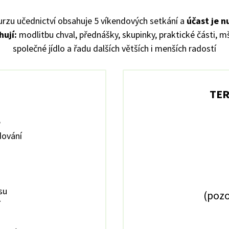
urzu učednictví obsahuje 5 víkendových setkání a
účast je n
hují:
modlitbu chval, přednášky, skupinky, praktické části, mš
společné jídlo a řadu dalších větších i menších radostí
TER
e
dování
su
(pozo
í