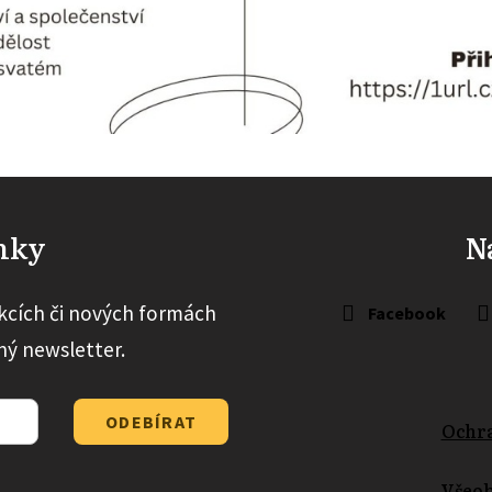
inky
Na
kcích či nových formách
Facebook
ný newsletter.
ODEBÍRAT
Ochra
Všeo