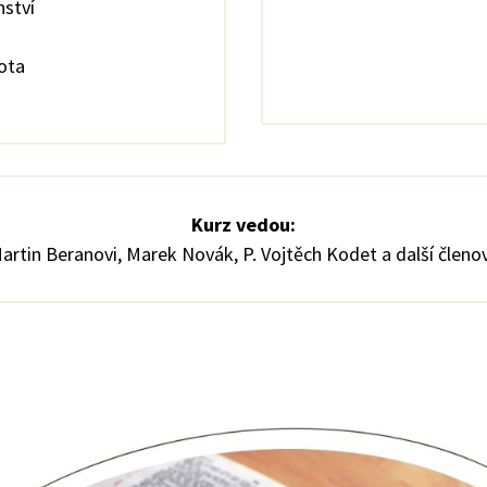
nství
vota
Kurz vedou:
artin Beranovi, Marek Novák, P. Vojtěch Kodet a další člen