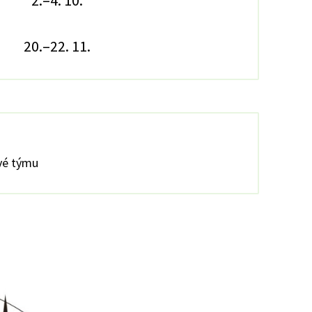
2.–4. 10.
20.–22. 11.
ové týmu