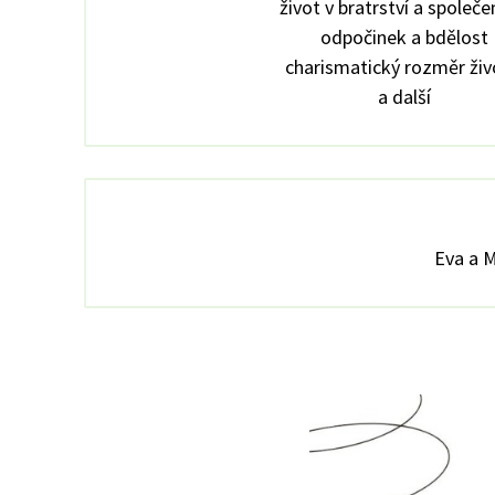
život v bratrství a společe
odpočinek a bdělost
charismatický rozměr ži
a další
Eva a M