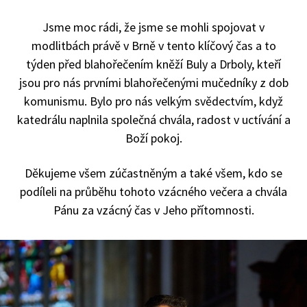
Jsme moc rádi, že jsme se mohli spojovat v
modlitbách právě v Brně v tento klíčový čas a to
týden před blahořečením kněží Buly a Drboly, kteří
jsou pro nás prvními blahořečenými mučedníky z dob
komunismu. Bylo pro nás velkým svědectvím, když
katedrálu naplnila společná chvála, radost v uctívání a
Boží pokoj.
Děkujeme všem zúčastněným a také všem, kdo se
podíleli na průběhu tohoto vzácného večera a chvála
Pánu za vzácný čas v Jeho přítomnosti.