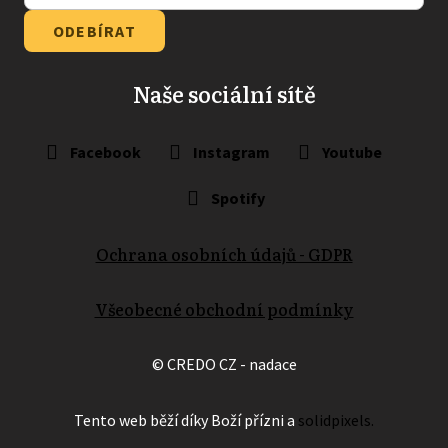
ODEBÍRAT
Naše sociální sítě
Facebook
Instagram
Youtube
Spotify
Ochrana osobních údajů - GDPR
Všeobecné obchodní podmínky
© CREDO CZ - nadace
Tento web běží díky
Boží přízni
a
solidpixels.