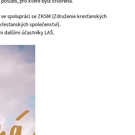
poslání, pro které byla stvořena.
 ve spolupráci se ZKSM (Združenie kresťanských
křesťanských společenství).
i dalšími účastníky LAŠ.