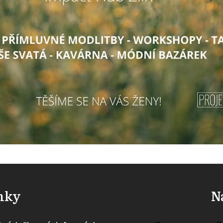
inky
Na