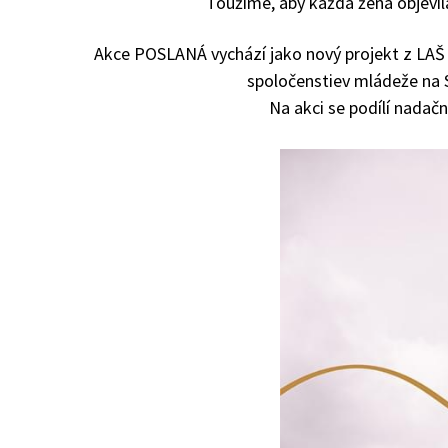
Toužíme, aby každá žena objevila
Akce POSLANÁ vychází jako nový projekt z LAŠ 
spoločenstiev mládeže na S
Na akci se podílí nadač