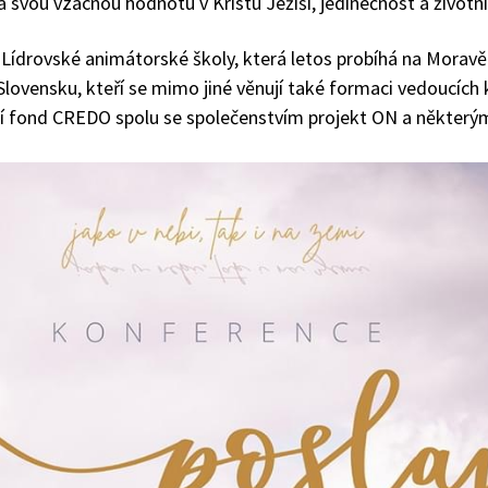
 svou vzácnou hodnotu v Kristu Ježíši, jedinečnost a životní 
Lídrovské animátorské školy, která letos probíhá na Moravě
lovensku, kteří se mimo jiné věnují také formaci vedoucích 
ní fond CREDO spolu se společenstvím projekt ON a některým