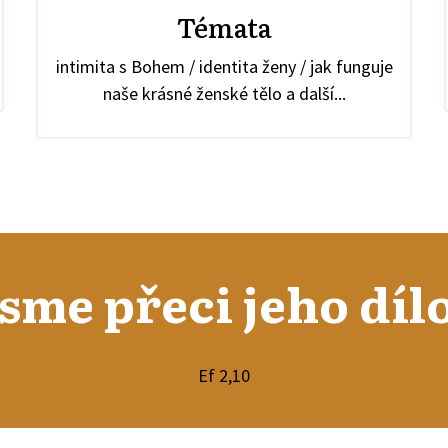
Témata
intimita s Bohem / identita ženy / jak funguje
naše krásné ženské tělo a další...
Jsme přeci jeho dílo
Ef 2,10